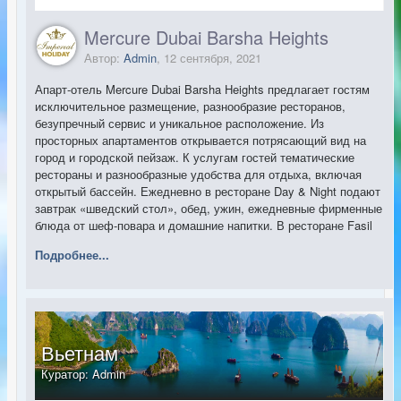
Mercure Dubai Barsha Heights
Любимым всеми гостями местом является
терраса на крыше, где можно расслабиться в
Автор:
Admin
,
12 сентября, 2021
джакузи, попариться в сауне, приготовить
Апарт-отель Mercure Dubai Barsha Heights предлагает гостям
барбекю, насладиться теплым морским бризом
исключительное размещение, разнообразие ресторанов,
за бокалом вина и просто полюбоваться
безупречный сервис и уникальное расположение. Из
лазурно-голубыми оттенками средиземного
просторных апартаментов открывается потрясающий вид на
моря.
город и городской пейзаж. К услугам гостей тематические
рестораны и разнообразные удобства для отдыха, включая
К услугам гостей
открытый бассейн. Ежедневно в ресторане Day & Night подают
комплекса
Mesogios
просторные люксы, с
завтрак «шведский стол», обед, ужин, ежедневные фирменные
элегантной мебелью и мраморным полом. В
блюда от шеф-повара и домашние напитки. В ресторане Fasil
проводятся тематические вечера с блюдами турецкой кухни.
числе удобств - собственная кухня, обеденная
Подробнее...
зона и большая гостиная. Каждый номер
оснащен кондиционером, феном и телевизором с
плоским экраном.
Во всех апартаментах есть балкон и комфортное
Вьетнам
джакузи в спальне, либо в ванной комнате. В
Куратор:
Admin
каком бы люксе вы ни разместились, вам
предоставится возможность насладиться