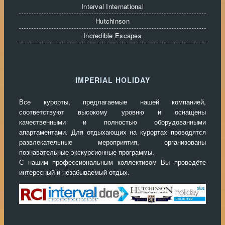
кондиционер. В ванной комнате есть ванная и
Interval International
бесплатные полотенца. Постельное белье
Hutchinson
меняется раз в неделю, а полотенца меняются
Incredible Escapes
каждые два дня. Апартаменты имеют балкон или
террасу, что позволит наслаждаться видом на
море, горы или бассейн.
С отдыхающих
старше 16 лет взимается налог на
IMPERIAL HOLIDAY
пребывание в туристических учреждениях Каталонии в
около 1 евро с человека в сутки.
Все курорты, предлагаемые нашей компанией,
соответствуют высокому уровню и оснащены
качественными и полностью оборудованными
апартаментами. Для отдыхающих на курортах проводятся
развлекательные мероприятия, организованы
познавательные экскурсионные программы.
С нашим профессиональным коллективом Вы проведёте
интересный и незабываемый отдых.