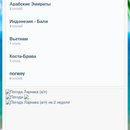
Арабские Эмираты
отелей
2
Индонезия - Бали
отелей
2
Вьетнам
отель
1
Коста-Брава
отель
1
norwey
отелей
0