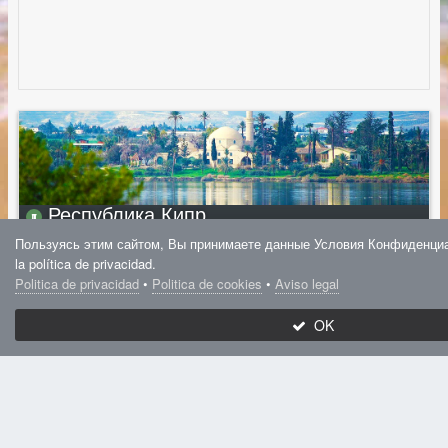
Республика Кипр
Куратор:
Admin
Пользуясь этим сайтом, Вы принимаете данные Условия Конфиденциал
la política de privacidad.
Politica de privacidad
•
Politica de cookies
•
Aviso legal
5
OK
Atrium Zenon Hotel
Apartments
Отель добавлен ·
22 августа, 2017
3 708 просмотров