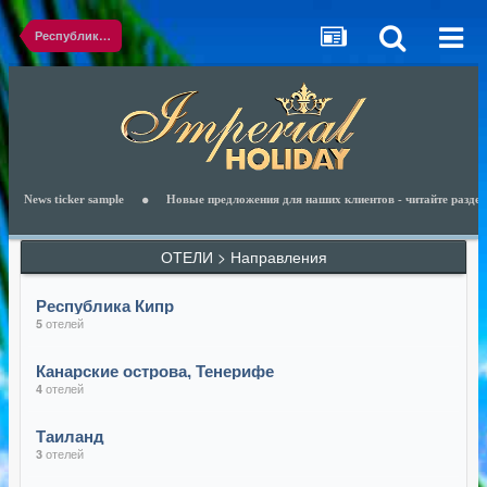
Республика Кипр
s ticker sample
Новые предложения для наших клиентов - читайте раздел Новос
ОТЕЛИ > Направления
Республика Кипр
отелей
5
Канарские острова, Тенерифе
отелей
4
Таиланд
отелей
3