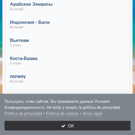
Арабские Эмираты
отелей
2
Индонезия - Бали
отелей
2
Вьетнам
отель
1
Коста-Брава
отель
1
norwey
отелей
0
Пользуясь этим сайтом, Вы принимаете данные Условия
Конфиденциальности. He leído y acepto la política de privacidad.
Politica de privacidad
•
Politica de cookies
•
Aviso legal
OK
Вьетнам