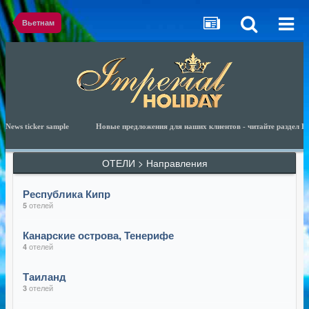
Вьетнам
ws ticker sample
Новые предложения для наших клиентов - читайте раздел Ново
ОТЕЛИ > Направления
Республика Кипр
отелей
5
Канарские острова, Тенерифе
отелей
4
Таиланд
отелей
3