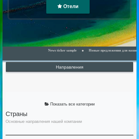
Отели
News ticker sample
Новые предложения для наших клиент
Направления
Показать все категории
Страны
Основные направления нашей компании