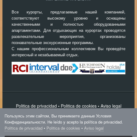
Все курорты, предлагаемые нашей компанией,
соответствуют высокому уровню и оснащены
качественными и полностью оборудованными
апартаментами. Для отдыхающих на курортах проводятся
развлекательные мероприятия, организованы
познавательные экскурсионные программы.
С нашим профессиональным коллективом Вы проведёте
интересный и незабываемый отдых.
Politica de privacidad
Politica de cookies
Aviso legal
•
•
Написать нам
Пользуясь этим сайтом, Вы принимаете данные Условия
IPS Magnum Theme
Конфиденциальности. He leído y acepto la política de privacidad.
Politica de privacidad
•
Politica de cookies
•
Aviso legal
Imperial Holiday
Powered by Invision Community
Theme by Taman.