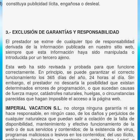
f)
constituya publicidad lícita, engañosa o desleal.
3.-
EXCLUSIÓN DE GARANTÍAS Y RESPONSABILIDAD
El prestador se exime de cualquier tipo de responsabilidad
derivada de la información publicada en nuestro sitio web,
siempre que esta información haya sido manipulada o
introducida por un tercero ajeno.
Esta web ha sido revisada y probada para que funcione
correctamente. En principio, se puede garantizar el correcto
funcionamiento los 365 días del año, 24 horas al día. Sin
embargo, el prestador no descarta la posibilidad que existan
determinados errores de programación, o que sucedan causas
de fuerza mayor, catástrofes naturales, huelgas, o circunstancias
parecidas que hagan imposible el acceso a la página web.
IMPERIAL VACATION S.L.
no otorga ninguna garantía ni se
hace responsable, en ningún caso, de los daños y perjuicios de
cualquier naturaleza que puedan salir a colación de la falta de
disponibilidad, mantenimiento y efectivo funcionamiento de la
web o de sus servicios y contenidos; de la existencia de virus,
programas maliciosos o lesivos en los contenidos; del uso ilícito,
negligente, fraudulento o contrario a este Aviso Legal y