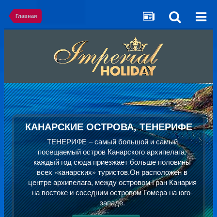
Главная
КАНАРСКИЕ ОСТРОВА, ТЕНЕРИФЕ
ТЕНЕРИФЕ – самый большой и самый
посещаемый остров Канарского архипелага:
каждый год сюда приезжает больше половины
всех «канарских» туристов.Он расположен в
центре архипелага, между островом Гран Канария
на востоке и соседним островом Гомера на юго-
западе.