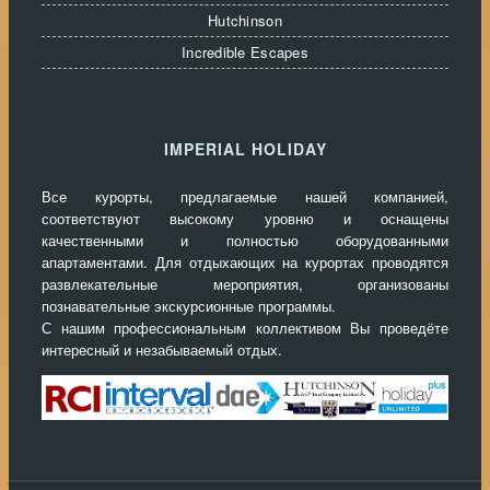
Hutchinson
Incredible Escapes
IMPERIAL HOLIDAY
Все курорты, предлагаемые нашей компанией,
соответствуют высокому уровню и оснащены
качественными и полностью оборудованными
апартаментами. Для отдыхающих на курортах проводятся
развлекательные мероприятия, организованы
познавательные экскурсионные программы.
С нашим профессиональным коллективом Вы проведёте
интересный и незабываемый отдых.