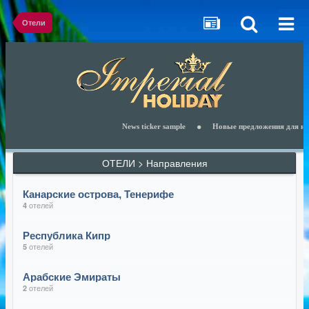
Отели
News ticker sample
Новые предложения для наших
ОТЕЛИ > Направления
Канарские острова, Тенерифе
отелей
4
Республика Кипр
отелей
5
Арабские Эмираты
отелей
2