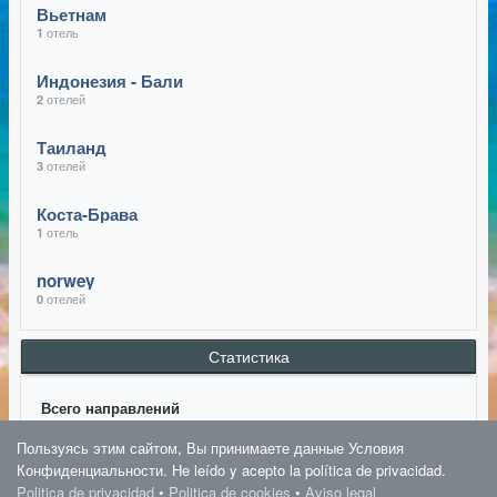
Вьетнам
отель
1
Индонезия - Бали
отелей
2
Таиланд
отелей
3
Коста-Брава
отель
1
norwey
отелей
0
Статистика
Всего направлений
8
Пользуясь этим сайтом, Вы принимаете данные Условия
Конфиденциальности. He leído y acepto la política de privacidad.
Всего отелей
Politica de privacidad
•
Politica de cookies
•
Aviso legal