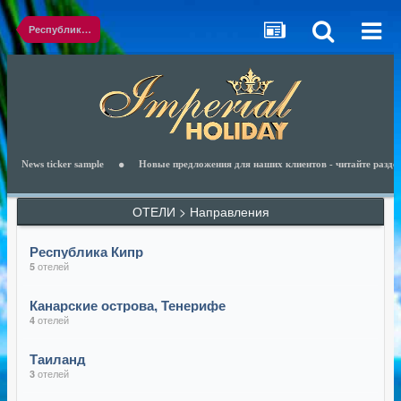
Республика Кипр
News ticker sample
Новые предложения для наших клиентов - читайте раздел Н
ОТЕЛИ > Направления
Республика Кипр
отелей
5
Канарские острова, Тенерифе
отелей
4
Таиланд
отелей
3