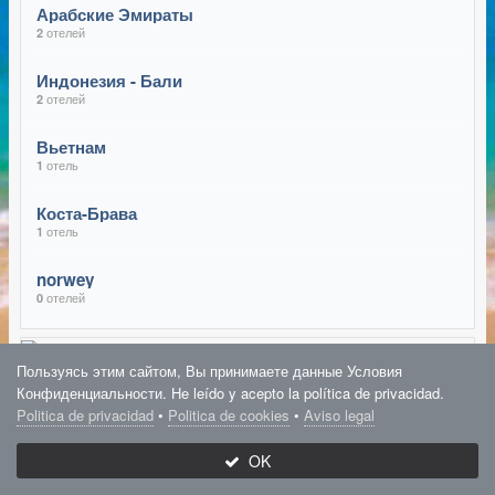
Арабские Эмираты
отелей
2
Индонезия - Бали
отелей
2
Вьетнам
отель
1
Коста-Брава
отель
1
norwey
отелей
0
Пользуясь этим сайтом, Вы принимаете данные Условия
Конфиденциальности. He leído y acepto la política de privacidad.
Politica de privacidad
•
Politica de cookies
•
Aviso legal
OK