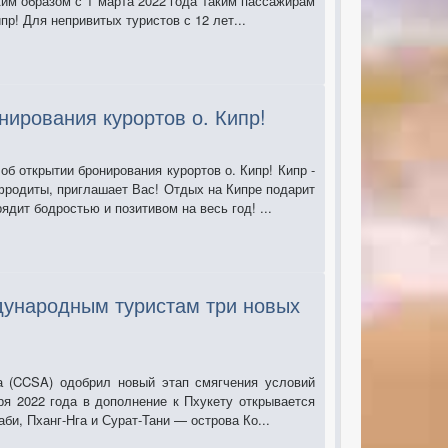
ким образом с 1 марта 2022 года таким пассажирам
пр! Для непривитых туристов с 12 лет...
ирования курортов о. Кипр!
б открытии бронирования курортов о. Кипр! Кипр -
фродиты, приглашает Вас! Отдых на Кипре подарит
ядит бодростью и позитивом на весь год! ...
дународным туристам три новых
а (CCSA) одобрил новый этап смягчения условий
ря 2022 года в дополнение к Пхукету открывается
би, Пханг-Нга и Сурат-Тани — острова Ко...