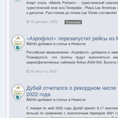
Апарт отель «Marola Portosin» - туристический комп
туристической зоне юга Тенерифе - Playa Las Americas 
и дискотек. Расстояние до пляжа Las Vistas составляет 
16 декабря, 2022
Тенерифе
​«Аэрофлот» перезапустит рейсы из
Admin добавил в статье в
Новости
Российская авиакомпания «Аэрофлот» добавила в зим
Планируется, что полеты будут выполняться еж
широкофюзеляжных лайнеров Airbus A330-300. Вылеты б
29 августа, 2022
Дубай отчитался о рекордном числе 
2022 года
Admin добавил в статье в
Новости
С января по май 2022 года Дубай принял 6,17 миллио
больше по сравнению с аналогичным периодом 2021 г
представлены Департаментом экономики и туризма Дубая