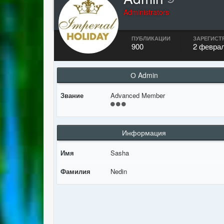
Administrators
ПУБЛИКАЦИИ
ЗАРЕГИСТ
900
2 феврал
О Admin
Звание
Advanced Member
Информация
Имя
Sasha
Фамилия
Nedin