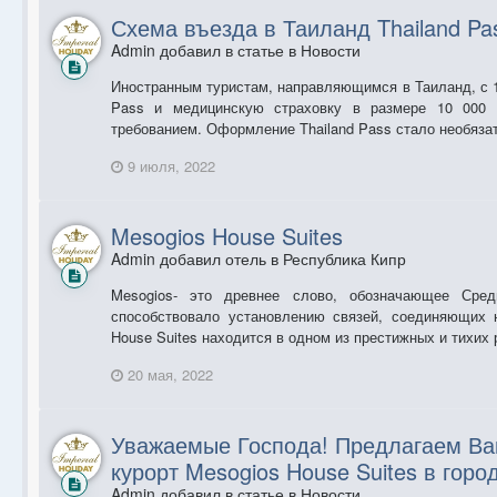
Схема въезда в Таиланд Thailand Pa
Admin добавил в статье в
Новости
Иностранным туристам, направляющимся в Таиланд, с 
Pass и медицинскую страховку в размере 10 000
требованием. Оформление Thailand Pass стало необязат
9 июля, 2022
Mesogios House Suites
Admin добавил отель в
Республика Кипр
Mesogios- это древнее слово, обозначающее Сред
способствовало установлению связей, соединяющих 
House Suites находится в одном из престижных и тихих 
20 мая, 2022
Уважаемые Господа! Предлагаем В
курорт Mesogios House Suites в горо
Admin добавил в статье в
Новости