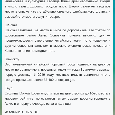
Финансовая и культурная столица Швейцарии неслучайно входит
в число самых дорогих городов мира. Цюрих занимает седьмое
место в списке из-за стабильно сильного швейцарского франка и
высокой стоимости услуг и товаров.
Шанхай
Шанхай занимает 8-е место в мире по дороговизне, это третий по
дороговизне район Азии. Основная причина высоких цен —
продолжающееся укрепление китайского юаня по отношению к
другим основным валютам и высокие экономические показатели
Китая в течение последних лет.
Гуанчжоу
Этот оживленный китайский портовый город поднялся на девятое
место по сравнению с прошлым годом — тогда Гуанчжоу замыкал
первую десятку. В 2019 году местные власти заявляли, что в
городе проживает около 83 400 иностранцев.
Сеул
Столица Южной Кореи опустилась на две строчки до 10-го места в
мировом рейтинге, но остается пятым самым дорогим городом в
Азии, и в первую очередь из-за инфляции.
Источник:TURIZM.RU