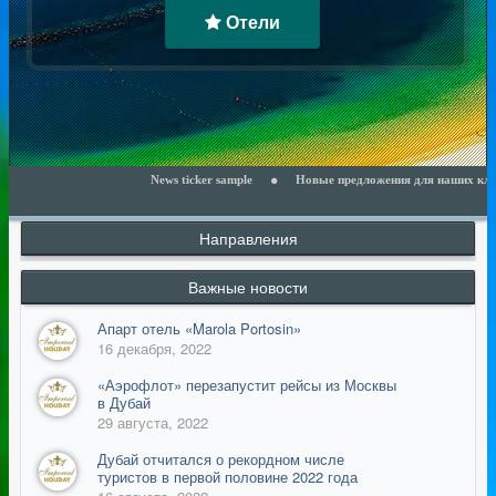
Отели
News ticker sample
Новые предложения для наших клиентов 
Направления
Важные новости
Апарт отель «Marola Portosin»
16 декабря, 2022
​«Аэрофлот» перезапустит рейсы из Москвы
в Дубай
29 августа, 2022
Дубай отчитался о рекордном числе
туристов в первой половине 2022 года