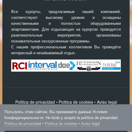
Все курорты, предлагаемые нашей компанией,
соответствуют высокому уровню и оснащены
качественными и полностью оборудованными
апартаментами. Для отдыхающих на курортах проводятся
развлекательные мероприятия, организованы
познавательные экскурсионные программы.
С нашим профессиональным коллективом Вы проведёте
интересный и незабываемый отдых.
Politica de privacidad
Politica de cookies
Aviso legal
•
•
Написать нам
Пользуясь этим сайтом, Вы принимаете данные Условия
IPS Magnum Theme
Конфиденциальности. He leído y acepto la política de privacidad.
Politica de privacidad
•
Politica de cookies
•
Aviso legal
Imperial Holiday
Powered by Invision Community
Theme by Taman.