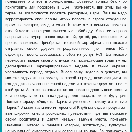
помещаете это все в холодильник. Остается только быст- ро
приготовить или подогреть в СВЧ. Разумеется, при этом вы не
теряе- те возможности посетить рестораны, бары. Вам не надо
корректировать свои планы, чтобы попасть в строго отведенное
время на завтрак, обед и ужин. К тому же в обычных номерах
отелей часто запрещено приносить с собой еду. У вас есть право
направить на курорт своих родителей, детей, родственников или
просто знакомых. Приобретая гостевой сертификат, вы можете
отправить своих друзей и родственников (не членов RCI)
отдохнуть, воспользовавшись любой из услуг RCI. Вы можете
переносить время своего отпуска на последующие годы путем
депонирования зарезервированных недель и таким образом
увеличивать период отдыха. Внеся вашу неделю в депозит, вы
можете отдыхать по обмену в любой период, начинающийся за
год до даты начала внесенной недели и в течение двух лет после
этой даты. А также за вами остается право подарить свои недели
или передать их по наследству, или продать их в будущем.
Помните фразу: «Увидеть Париж и умереть!» Почему же только
Париж? В мире так много интересного! Клубный отдых предлагает
вам широкий спектр роскошных путешествий, где вы покажете
своим родителям и детям незабы- ваемые места, привьёте
малышам интерес к знаниям истории, архитектуры, культуры,
национальной литературы и иностранным языкам. Закладывать в