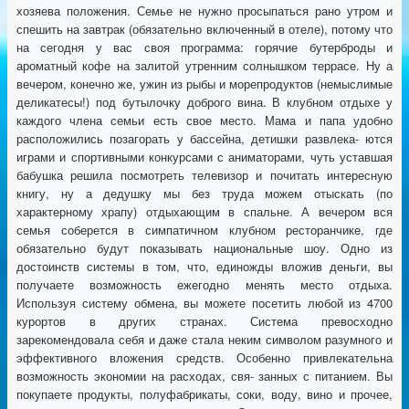
хозяева положения. Семье не нужно просыпаться рано утром и
спешить на завтрак (обязательно включенный в отеле), потому что
на сегодня у вас своя программа: горячие бутерброды и
ароматный кофе на залитой утренним солнышком террасе. Ну а
вечером, конечно же, ужин из рыбы и морепродуктов (немыслимые
деликатесы!) под бутылочку доброго вина. В клубном отдыхе у
каждого члена семьи есть свое место. Мама и папа удобно
расположились позагорать у бассейна, детишки развлека- ются
играми и спортивными конкурсами с аниматорами, чуть уставшая
бабушка решила посмотреть телевизор и почитать интересную
книгу, ну а дедушку мы без труда можем отыскать (по
характерному храпу) отдыхающим в спальне. А вечером вся
семья соберется в симпатичном клубном ресторанчике, где
обязательно будут показывать национальные шоу. Одно из
достоинств системы в том, что, единожды вложив деньги, вы
получаете возможность ежегодно менять место отдыха.
Используя систему обмена, вы можете посетить любой из 4700
курортов в других странах. Система превосходно
зарекомендовала себя и даже стала неким символом разумного и
эффективного вложения средств. Особенно привлекательна
возможность экономии на расходах, свя- занных с питанием. Вы
покупаете продукты, полуфабрикаты, соки, воду, вино и прочее,