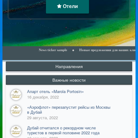
Отели
News ticker sample
Новые предложения для наших клиентов - чи
Направления
Важные новости
Апарт отель «Marola Portosin»
16 декабря, 2022
​«Аэрофлот» перезапустит рейсы из Москвы
в Дубай
29 августа, 2022
Дубай отчитался о рекордном числе
туристов в первой половине 2022 года