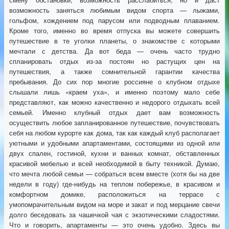
возможность заняться любимым видом спорта — лыжами,
гольфом, хождением под парусом или подводным плаванием.
Кроме того, именно во время отпуска вы можете совершить
путешествие в те уголки планеты, о знакомстве с которыми
мечтали с детства. Да вот беда — очень часто трудно
спланировать отдых из-за постоян но растущих цен на
путешествия, а также сомнительной гарантии качества
пребывания. До сих пор многие россияне о клубном отдыхе
слышали лишь «краем уха», и именно поэтому мало себе
представляют, как можно качественно и недорого отдыхать всей
семьей. Именно клубный отдых дает вам возможность
осуществить любое запланированное путешествие, почувствовать
себя на любом курорте как дома, так как каждый клуб располагает
уютными и удобными апартаментами, состоящими из одной или
двух спален, гостиной, кухни и ванных комнат, обставленных
красивой мебелью и всей необходимой в быту техникой. Думаю,
что мечта любой семьи — собраться всем вместе (хотя бы на две
недели в году) где-нибудь на теплом побережье, в красивом и
комфортном домике, расположиться на террасе с
умопомрачительным видом на море и закат и под мерцание свечи
долго беседовать за чашечкой чая с экзотическими сладостями.
Что и говорить, апартаменты — это очень удобно. Здесь вы