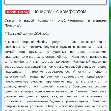
По миру - с комфортом
Imperial Holiday
Статья о нашей компании, опубликованная в журнале
"Бомонд".
* Июльский выпуск 2008 года
Компания Imperial Holiday предлагает вам познакомиться с
особенностями системы клубного отдыха и провести отпуск с
семьёй или друзьями в удобных во всех отношениях
апартаментах и виллах на островной части Испании, к примеру, на
о. Тенерифе или там, где вам захочется. Роскошный отдых по
весьма сходным ценам! Начнем с того, что любой отдых от трудов
праведных — явление замечательное. А если он еще и
качественный, тогда полученное удовольствие удваивается,
положительные эмоции переполняют вас, а это значит, что
долгожданный отпуск (который, кстати, у большинства россиян
один раз в году) оценивается наивысшим баллом. Занимаясь
делами изо дня в день, каждый мечтает о возможности
оторваться от утомительных будней и провести время с близкими
людьми в иных условиях. Отпуск может подарить нам не только
смену обстановки, возможность расслабиться, но и даст