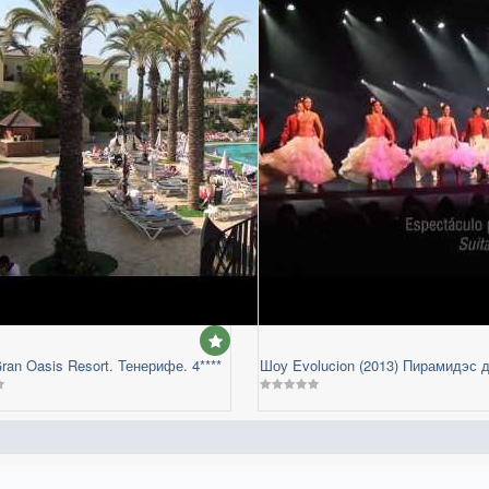
ran Oasis Resort. Тенерифе. 4****
Шоу Evolucion (2013) Пирамидэс 