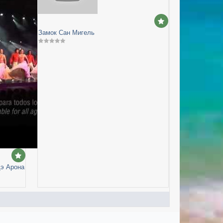
Замок Сан Мигель
дэ Арона