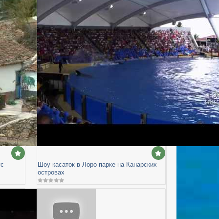
ус
Шоу касаток в Лоро парке на Канарских
островах