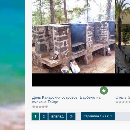
День Канарских островов. Барбекю на
Отель G
вулкане Тейде.
Страница 1 из 2
1
2
ВПЕРЁД