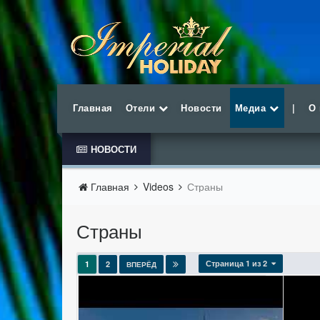
Главная
Отели
Новости
Медиа
|
О
НОВОСТИ
Главная
Videos
Страны
Страны
Страница 1 из 2
1
2
ВПЕРЁД