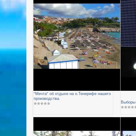
"Мечта" об отдыхе на о.Тенерифе нашего
производства.
Выборы