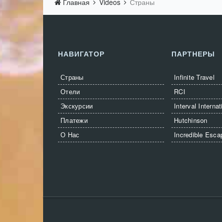
Главная
Videos
Страны
НАВИГАТОР
ПАРТНЕРЫ
Страны
Infinite Travel
Отели
RCI
Экскурсии
Interval Internat
Платежи
Hutchinson
О Нас
Incredible Esca