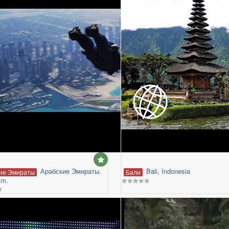
Арабские Эмираты.
Bali, Indonesia
ие Эмираты
Бали
lm.