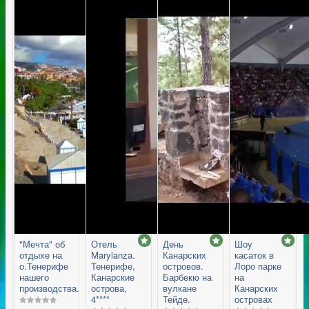
"Мечта" об
Отель
День
Шоу
отдыхе на
Marylanza.
Канарских
касаток в
о.Тенерифе
Тенерифе,
островов.
Лоро парке
нашего
Канарские
Барбекю на
на
производства.
острова,
вулкане
Канарских
4****
Тейде.
островах