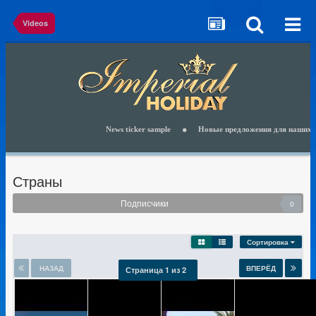
Videos
News ticker sample
Новые предложения для наших клиентов 
Страны
Подписчики
0
Сортировка
НАЗАД
ВПЕРЁД
Страница 1 из 2