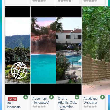
Лоро парк
Отель
Арабские
Бали
(Тенерифе)
Atlantis Club.
Эмираты
Bali,
Тенерифе.
Indonesia