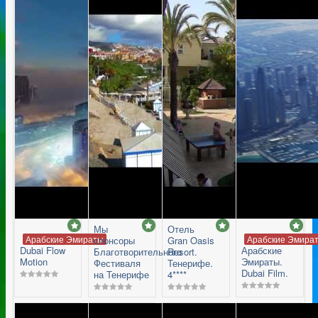
Мы
Отель
Арабские Эмираты
Арабские Эмира
спонсоры
Gran Oasis
Dubai Flow
Арабские
Благотворительного
Resort.
Motion
Эмираты.
Фестиваля
Тенерифе.
Dubai Film.
на Тенерифе
4****