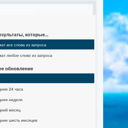
иск пользователей
езультаты, которые...
жат
все
слова из запроса
жат
любое
слово из запроса
ее обновление
ние 24 часа
дняя неделя
дний месяц
дние шесть месяцев