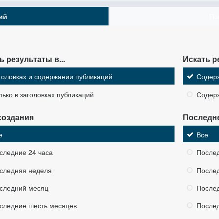
ий
По
ь результаты в...
Искать р
головках и содержании публикаций
Содер
лько в заголовках публикаций
Содер
создания
Последн
е
Все
следние 24 часа
Послед
следняя неделя
После
следний месяц
После
следние шесть месяцев
После