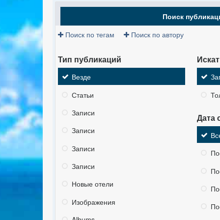
Поиск публикац
Поиск по тегам
Поиск по автору
Тип публикаций
Искат
Везде
За
Статьи
То
Записи
Дата 
Записи
Вс
Записи
По
Записи
По
Новые отели
По
Изображения
По
Albums