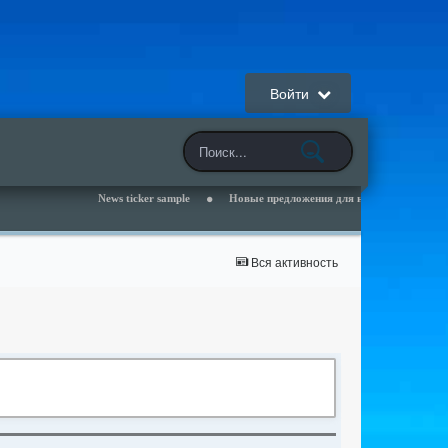
Войти
News ticker sample
Новые предложения для наших клиентов - читай
Вся активность