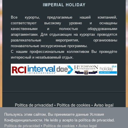
IMPERIAL HOLIDAY
Все курорты, предлагаемые нашей компанией,
соответствуют высокому уровню и оснащены
качественными и полностью оборудованными
апартаментами. Для отдыхающих на курортах проводятся
развлекательные мероприятия, организованы
познавательные экскурсионные программы.
С нашим профессиональным коллективом Вы проведёте
интересный и незабываемый отдых.
Politica de privacidad
Politica de cookies
Aviso legal
•
•
Написать нам
Пользуясь этим сайтом, Вы принимаете данные Условия
IPS Magnum Theme
Конфиденциальности. He leído y acepto la política de privacidad.
Politica de privacidad
•
Politica de cookies
•
Aviso legal
Imperial Holiday