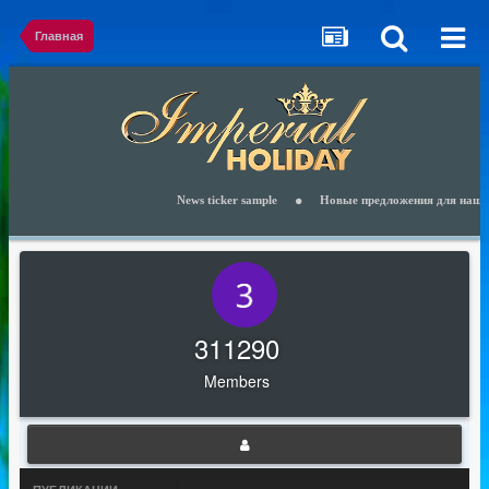
Главная
News ticker sample
Новые предложения для наших к
311290
Members