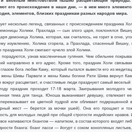
 и веселым неистовством пышно расцветающей природы. 
яют его происхождение в наши дни, — в нем много элементо
дия, элементов, близких праздникам разных народов мира.
ует несколько легенд, связанных с происхождением праздника Хол
емоницы Холики. Прахлада — сын злого царя, поклонялся Вишну, 
аря демоница Холика, которая, как считалось, не горит в огне, уг
му изумлению, Холика сгорела, а Прахлада, спасенный Вишну,
е праздника Холи сжигают чучело злой Холики.
 порадуются, узнав масленичные гуляния. Чем обильнее покрыва
ий направлено в его адрес. Кроме того, праздник Холи связыва
 глазом бога любви Каму, который пытался вывести его из медитац
 жены Шивы Парвати и жены Камы богини Рати Шива вернул Каме
се вокруг расцветает, и счастливые люди празднуют самый веселый
году праздник проходит 17-18 марта. Заигрывания молодого ч
нная тема для танца. Юноша выманивает девушку, отвлекает ее, 
перемазывает ее цветной пудрой или обливает подкрашенной в
ерный жест — берется за мочки ушей). Она его прощает и тож
ость для молодых людей при общей строгости индийских нравов. 
 все напиваются бхангом — напитком, в состав которого входят либ
дности бханга: бханг ласси — йогурт с соком конопляных листьев,