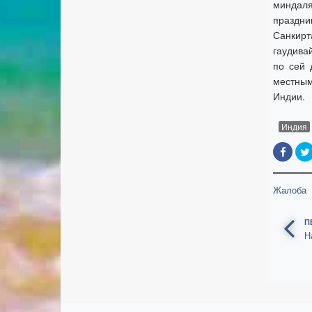
миндаля
праздни
Санкир
гаудива
по сей 
м
Индия
Жалоба
П
Н