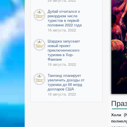
29 августа, 2022
Дубай отчитался о
рекордном числе
туристов в первой
половине 2022 года
16 августа, 2022
Шарджа запускает
новый проект
приключенческого
туризма в Хор-
Факкане
16 августа, 2022
Таиланд планирует
увеличить доходы от
туризма до 65 млрд
долларов США
16 августа, 2022
Праз
Холи (
полнол