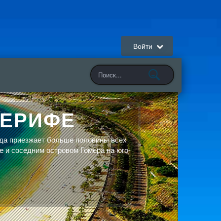
Войти
НЕРИФЕ
да приезжает больше половины всех
е и соседним островом Гомера на юго-