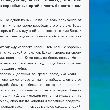
По-видимому, он старше легенд, которыми
в первобытных оргий в честь божеств и сил
и. По одной из них, название Холи произошло от
и ничто не могло разубедить его в этом. Тогда
оворила Прахладу взойти на костер во имя Бога. К
 вышел невредимым. В память об этих событиях
ют одежду человека краски, тем больше хороших
ют с историей о том, как Шива испепелил своим
ии, после чего Кама остался бестелесным. Но по
 тело на 3 месяца в году. Когда Кама обретает
 праздник любви.
еловека и девушки во время праздника Холи —
она засматривается на что-нибудь, а он в этот
одой. Девушка обижается, он просит прощения
е в ответ обливает его цветной водой. Редкая
И если на Дивали съедаются тонны сладостей, то
о сок, либо листья конопли и молочные продукты.
 тхандаи ласси — смесь молока, сахара, специй,