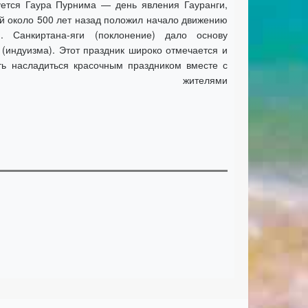
нуется Гаура Пурнима — день явления Гауранги,
й около 500 лет назад положил начало движению
. Санкиртана-яги (поклонение) дало основу
(индуизма). Этот праздник широко отмечается и
ть насладиться красочным праздником вместе с
ителями
ии.