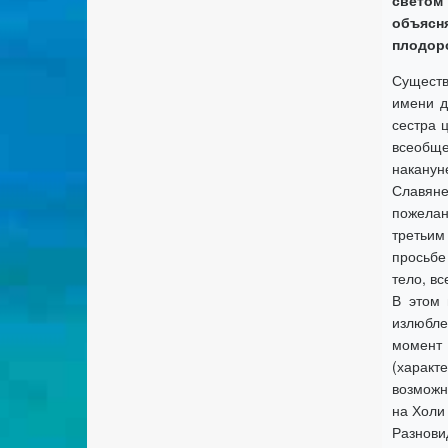
светом
объясн
плодоро
Существ
имени д
сестра ц
всеобще
наканун
Славяне
пожелан
третьим
просьбе
тело, в
В этом 
излюбле
момент 
(характ
возможн
на Холи
Разнови