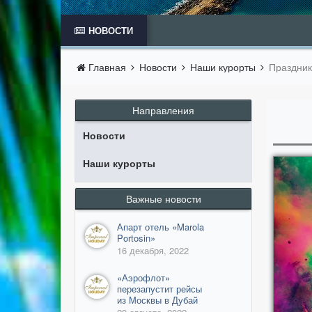
НОВОСТИ
Главная
Новости
Наши курорты
Праздник
Направления
Новости
Наши курорты
Важные новости
Апарт отель «Marola
Portosin»
16 декабря, 2022
​«Аэрофлот»
перезапустит рейсы
из Москвы в Дубай