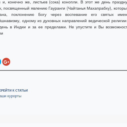
 и, конечно же, листьев (сока) конопли. В этот же день празд
к, посвященный явлению Гауранги (Чайтанья Махапрабху), которы
тана, поклонению Богу через воспевание его святых имен
йшнавизму, одному из духовных направлений ведической религии 
день в Индии и за ее пределами. Не упустите и Вы возможнос
естными ж
Инд
ЕРЕЙТИ К СТАТЬИ
аши курорты