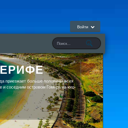
Войти
НЕРИФЕ
да приезжает больше половины всех
е и соседним островом Гомера на юго-