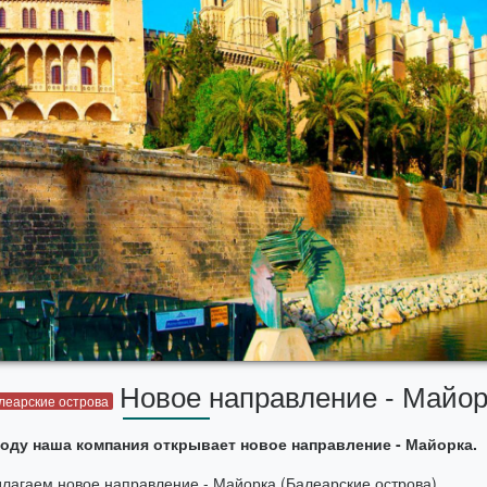
Новое направление - Майор
леарские острова
году наша компания открывает новое направление - Майорка.
лагаем новое направление - Майорка (Балеарские острова).