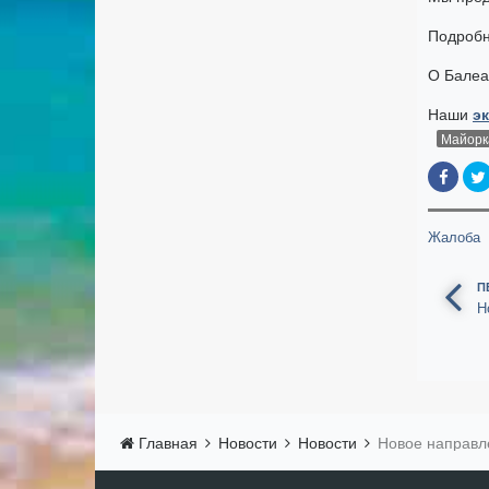
Подробн
О Балеа
Наши
э
Майорк
Жалоба
П
Н
Главная
Новости
Новости
Новое направл