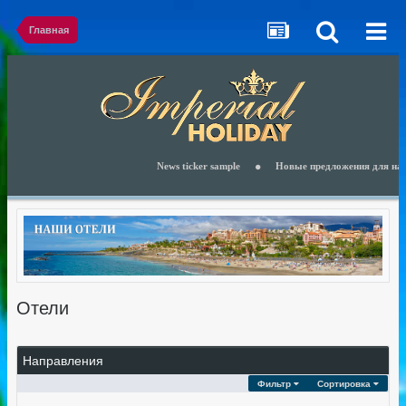
Главная
News ticker sample
Новые предложения для наших
Отели
Направления
Фильтр
Сортировка