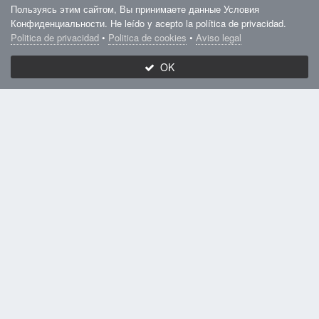
Пользуясь этим сайтом, Вы принимаете данные Условия
Другие изображения в
Els Llorers
Конфиденциальности. He leído y acepto la política de privacidad.
Politica de privacidad
•
Politica de cookies
•
Aviso legal
Els Llorers
OK
Автор:
Admin
11 февраля, 2019
3 133 просмотра
Другие изображения автора
Жалоба на изображение
Подписчики
0
ИЗ АЛЬБОМА
Els Llorers
6 изображений
Коммент