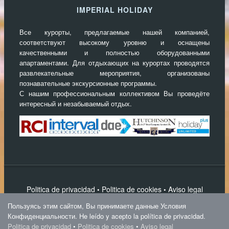
IMPERIAL HOLIDAY
Все курорты, предлагаемые нашей компанией,
соответствуют высокому уровню и оснащены
качественными и полностью оборудованными
апартаментами. Для отдыхающих на курортах проводятся
развлекательные мероприятия, организованы
познавательные экскурсионные программы.
С нашим профессиональным коллективом Вы проведёте
интересный и незабываемый отдых.
Politica de privacidad
Politica de cookies
Aviso legal
•
•
Написать нам
Пользуясь этим сайтом, Вы принимаете данные Условия
IPS Magnum Theme
Конфиденциальности. He leído y acepto la política de privacidad.
Politica de privacidad
•
Politica de cookies
•
Aviso legal
Imperial Holiday