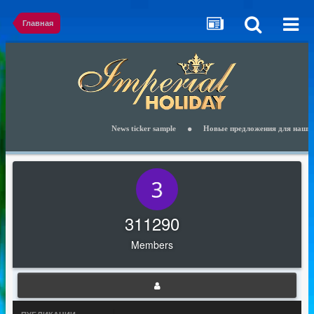
Главная
News ticker sample
Новые предложения для наших к
311290
Members