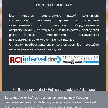
IMPERIAL HOLIDAY
Все курорты, предлагаемые нашей компанией,
соответствуют высокому уровню и оснащены
качественными и полностью оборудованными
апартаментами. Для отдыхающих на курортах проводятся
развлекательные мероприятия, организованы
познавательные экскурсионные программы.
С нашим профессиональным коллективом Вы проведёте
интересный и незабываемый отдых.
Politica de privacidad
Politica de cookies
Aviso legal
•
•
Написать нам
Пользуясь этим сайтом, Вы принимаете данные Условия
IPS Magnum Theme
Конфиденциальности. He leído y acepto la política de privacidad.
Politica de privacidad
•
Politica de cookies
•
Aviso legal
Imperial Holiday