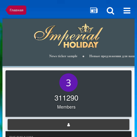
Главная
News ticker sample
Новые предложения для наших к
311290
Members