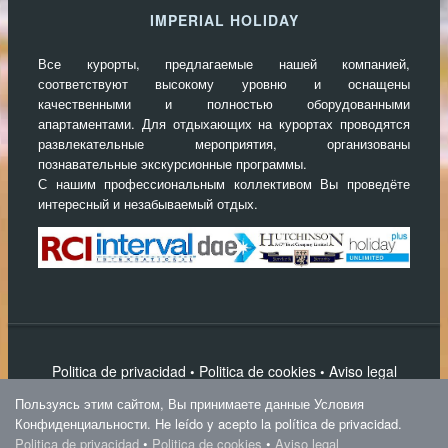
IMPERIAL HOLIDAY
Все курорты, предлагаемые нашей компанией,
соответствуют высокому уровню и оснащены
качественными и полностью оборудованными
апартаментами. Для отдыхающих на курортах проводятся
развлекательные мероприятия, организованы
познавательные экскурсионные программы.
С нашим профессиональным коллективом Вы проведёте
интересный и незабываемый отдых.
Politica de privacidad
Politica de cookies
Aviso legal
•
•
Написать нам
Пользуясь этим сайтом, Вы принимаете данные Условия
IPS Magnum Theme
Конфиденциальности. He leído y acepto la política de privacidad.
Politica de privacidad
•
Politica de cookies
•
Aviso legal
Imperial Holiday