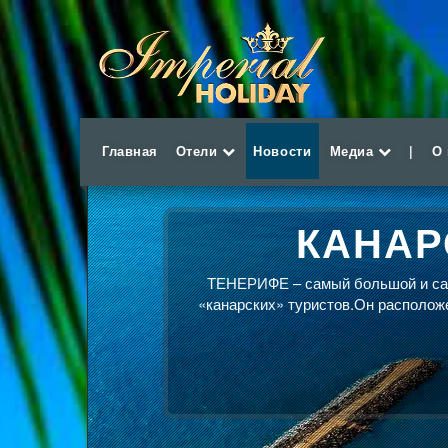
Главная
Отели
Новости
Медиа
|
О
КАНАР
ТЕНЕРИФЕ – самый большой и сам
«канарских» туристов.Он расположе