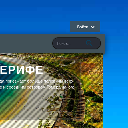
Войти
НЕРИФЕ
да приезжает больше половины всех
е и соседним островом Гомера на юго-