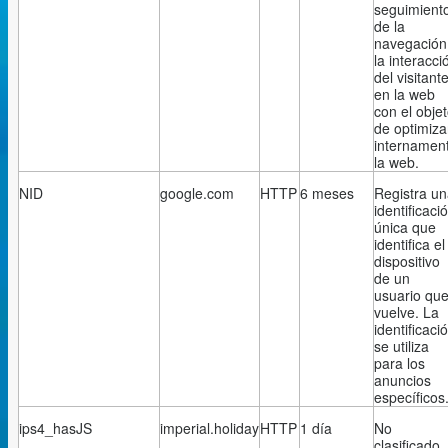
seguimient
de la
navegación
la interacci
del visitant
en la web
con el obje
de optimiza
internamen
la web.
NID
google.com
HTTP
6 meses
Registra u
identificaci
única que
identifica el
dispositivo
de un
usuario qu
vuelve. La
identificaci
se utiliza
para los
anuncios
específicos
ips4_hasJS
imperial.holiday
HTTP
1 día
No
clasificado