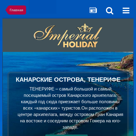
Главная
КАНАРСКИЕ ОСТРОВА, ТЕНЕРИФЕ
ТЕНЕРИФЕ – самый большой и самый
посещаемый остров Канарского архипелага:
каждый год сюда приезжает больше половины
всех «канарских» туристов.Он расположен в
центре архипелага, между островом Гран Канария
на востоке и соседним островом Гомера на юго-
западе.