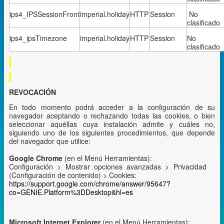
ips4_IPSSessionFront
imperial.holiday
HTTP
Session
No
clasificado
ips4_ipsTimezone
imperial.holiday
HTTP
Session
No
clasificado
REVOCACIÓN
En todo momento podrá acceder a la configuración de su
navegador
aceptando o rechazando todas las cookies, o bien
seleccionar aquéllas cuya instalación admite y cuáles no,
siguiendo uno de los siguientes procedimientos, que depende
del navegador que utilice:
Google Chrome
(en el Menú Herramientas):
Configuración > Mostrar opciones avanzadas > Privacidad
(Configuración de contenido) > Cookies:
https://support.google.com/chrome/answer/95647?
co=GENIE.Platform%3DDesktop&hl=es
Microsoft Internet Explorer
(en el Menú Herramientas):