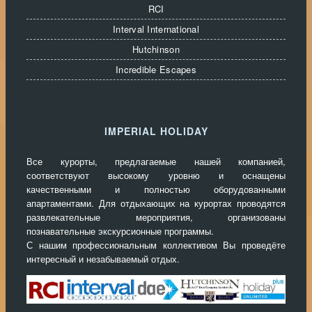
RCI
Interval International
Hutchinson
Incredible Escapes
IMPERIAL HOLIDAY
Все курорты, предлагаемые нашей компанией,
соответствуют высокому уровню и оснащены
качественными и полностью оборудованными
апартаментами. Для отдыхающих на курортах проводятся
развлекательные мероприятия, организованы
познавательные экскурсионные программы.
С нашим профессиональным коллективом Вы проведёте
интересный и незабываемый отдых.